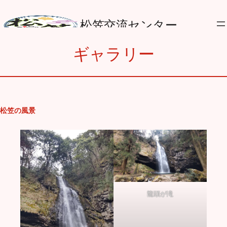
内
容
松笠交流センター
を
ス
ギャラリー
キ
ッ
プ
松笠の風景
龍頭が滝